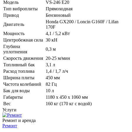
Модель
VS-246 E20
Тип виброплиты
Прямоходная
Привод
Бензиновый
Honda GX200 / Loncin G160F / Lifan
Двигатель
170F
Мощность
4,1 / 5,2 кВт
Центробежная сила
30 кН
Глубина
0,3 м
уплотнения
Скорость движения
20-25 м/мин
Топливный бак
3,1 л
Расход топлива
1,4 / 1,7 л/ч
Ширина плиты
450 мм
Частота колебаний
82 Гц
Бак для воды
10 л
Габариты
1180 x 450 x 1060 мм
Вес
160 кг (170 кг с водой)
Услуги
Ремонт и аренда
Ремонт